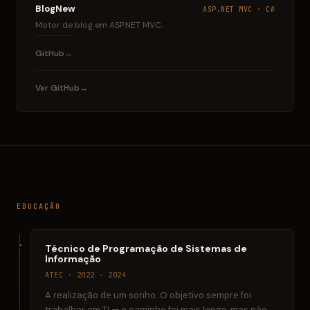
BlogNew
ASP.NET MVC · C#
Motor de blog em ASP.NET MVC.
GitHub
Ver GitHub
EDUCAÇÃO
Técnico de Programação de Sistemas de
Informação
ATEC · 2022 – 2024
A realização de um sonho. O objetivo sempre foi
trabalhar em TI — o caminho foi mais longo, mas não