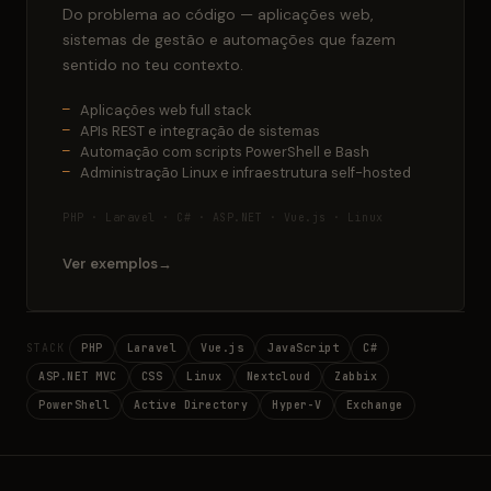
Do problema ao código — aplicações web,
sistemas de gestão e automações que fazem
sentido no teu contexto.
Aplicações web full stack
APIs REST e integração de sistemas
Automação com scripts PowerShell e Bash
Administração Linux e infraestrutura self-hosted
PHP · Laravel · C# · ASP.NET · Vue.js · Linux
Ver exemplos
STACK
PHP
Laravel
Vue.js
JavaScript
C#
ASP.NET MVC
CSS
Linux
Nextcloud
Zabbix
PowerShell
Active Directory
Hyper-V
Exchange